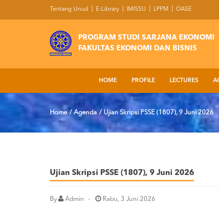
Tentang Unud
E-Library
IMISSU
LPPM
OASE
PROGRAM STUDI SARJANA EKONOMI
FAKULTAS EKONOMI DAN BISNIS
HOME
PROFILE
LECTURES
A
Home
Agenda
Ujian Skripsi PSSE (1807), 9 Juni 2026
Ujian Skripsi PSSE (1807), 9 Juni 2026
By
Admin
Rabu, 3 Juni 2026